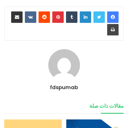
لينكدإن
بينتيريست
مشاركة عبر البريد
طباعة
fdspumab
مقالات ذات صلة