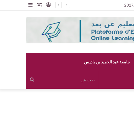
تسجيل
مقال
إضافة
الدخول
عشوائي
عمود
جانبي
جامعة عبد الحميد بن باديس
بحث
عن