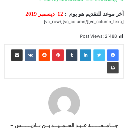
آخر موعد للتقديم هو يوم :
12 ديسمبر 2019
[/vc_column_text][/vc_column][/vc_row]
Post Views:
2٬488
لينكدإن
بينتيريست
مشاركة عبر البريد
طباعة
جـــامــعـــــــة عــبـد الحــمــيـــد بــن بــاديـــــــس -