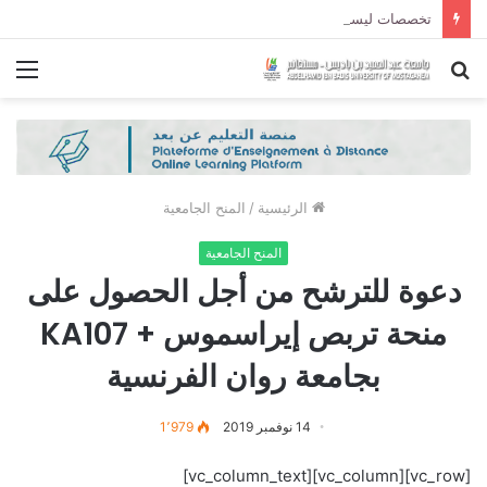
تخصصات ليسانس شعبة الحقوق و شعبة العلوم السياسية لموسم الجامعي 2027/2026
بحث
الق
عن
الرئيسية
/
المنح الجامعية
المنح الجامعية
دعوة للترشح من أجل الحصول على
منحة تربص إيراسموس + KA107
بجامعة روان الفرنسية
14 نوفمبر 2019
1٬979
[vc_row][vc_column][vc_column_text]