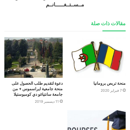
مــســتــغــــــانــم
مقالات ذات صلة
منحة تربص برومانيا
دعوة لتقديم طلب الحصول على
منحة جامعية ايراسموس + من
7 فبراير 2020
جامعة سانتياغو دي كومبوستيلا
11 ديسمبر 2019