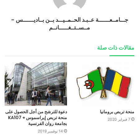
جـــامــعـــــــة عــبـد الحــمــيـــد بــن بــاديـــــــس -
مــســتــغــــــانــم
مقالات ذات صلة
منحة تربص برومانيا
دعوة للترشح من أجل الحصول على
منحة تربص إيراسموس + KA107
7 فبراير 2020
بجامعة روان الفرنسية
14 نوفمبر 2019