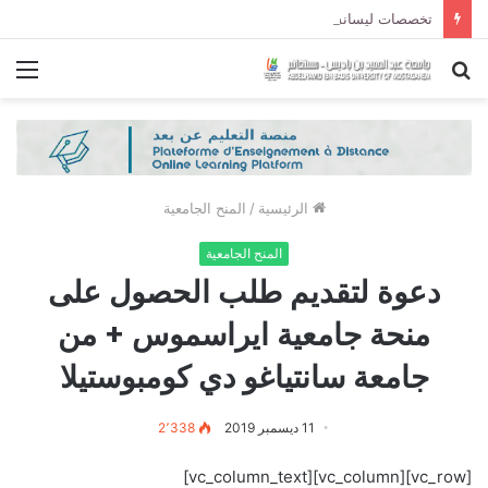
تخصصات ليسانس شعبة الحقوق و شعبة العلوم السياسية لموسم الجامعي 2027/2026
بحث
الق
عن
الرئيسية
/
المنح الجامعية
المنح الجامعية
دعوة لتقديم طلب الحصول على
منحة جامعية ايراسموس + من
جامعة سانتياغو دي كومبوستيلا
11 ديسمبر 2019
2٬338
[vc_row][vc_column][vc_column_text]