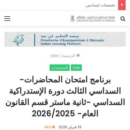
تخصصات ليسانس شعبة الحقوق و شعبة العلوم السياسية لموسم الجامعي 2027/2026
بحث
الق
عن
الرئيسية
/
slide
slide
المستجدات
برنامج امتحان المحاضرات-
السداسي الثالث دورة الإستدراكية
السداسي -ثانية ماستر قسم القانون
العام- 2026/2025
18 فبراير 2026
645