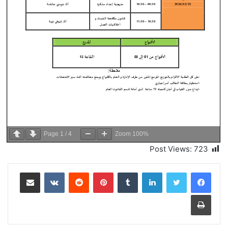
Page
1
/
4
Zoom
100%
Post Views:
723
لينكدإن
بينتيريست
مشاركة عبر البريد
طباعة