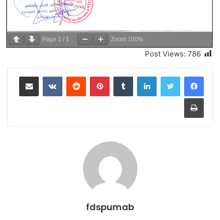
Page
1
/
1
Zoom
100%
Post Views:
786
لينكدإن
بينتيريست
مشاركة عبر البريد
طباعة
fdspumab