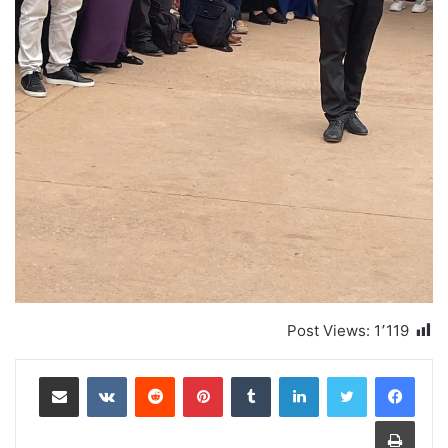
Post Views:
1٬119
لينكدإن
بينتيريست
مشاركة عبر البريد
طباعة