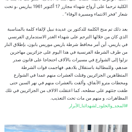
الكلية ترحما على أرواح شهداء مجازر 17 أكتوبر 1961 بباريس ،و تحت
شعار “فخر الانتماء ومسيرة الوفاء” .
بعد ذلك تم منح الكلمة للدكتور بن عديدة نبيل لإلقاء كلمة بالمناسبة
الذي كان من خلالها الترحم على شهداء الغدر الاستدماري الفرنسي
في باريس، أين أمر محافظ شرطة باريس موريس بابون، بإطلاق النار
من طرف الشرطة الفرنسية في هذا اليوم على جزائريين مهاجرين
نزلوا إلى الشوارع في مسيرات بالآلاف احتجاجا على قانون صدر
ضدهم، وللمطالبة باستقلال بلادهم. فهاجمت قوات الشرطة
المتظاهرين الجزائريين وقتلت العشرات منهم عمدا في الشوارع
ومحطات مترو الأنفاق، وألقت بالعشرات منهم في نهر السين حتى
طفت جثثهم على سطحه، كما اعتقلت الالاف من الجزائريين في تلك
المظاهرات، و منهم من مات تحت التعذيب.
#المجد_والخلود_لشهدائنا_الأبرار