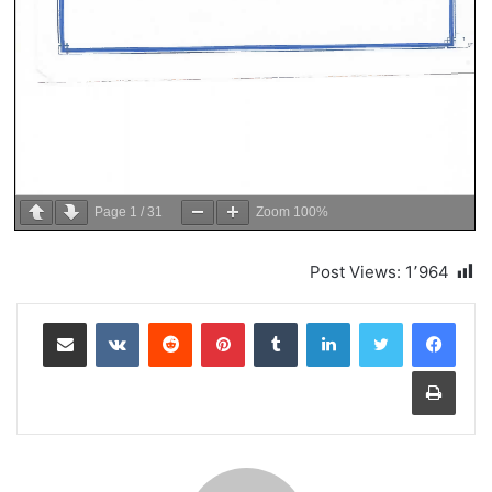
Page
1
/
31
Zoom
100%
Post Views:
1٬964
لينكدإن
بينتيريست
مشاركة عبر البريد
طباعة