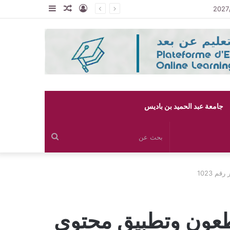
تسجيل
مقال
إضافة
الدخول
عشوائي
عمود
جانبي
جامعة عبد الحميد بن باديس
بحث
عن
م 1023
الطعون وتطبيق محتوى