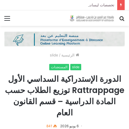
تخصصات ليسانس شعبة الحقوق و شعبة العلوم السياسية لموسم الجامعي 2027/2026
بحث
الق
عن
الرئيسية
/
slide
slide
المستجدات
الدورة الإستدراكية السداسي الأول
Rattrappage توزيع الطلاب حسب
المادة الدراسية – قسم القانون
العام
6 يونيو 2026
841