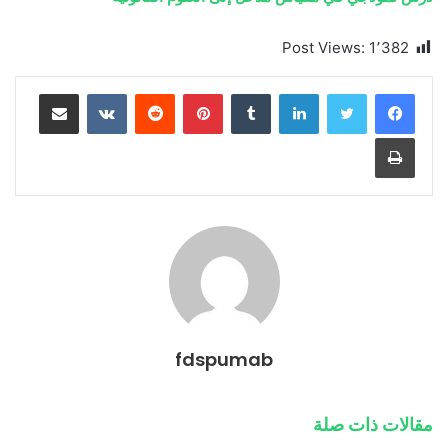
Post Views:
1٬382
لينكدإن
بينتيريست
مشاركة عبر البريد
طباعة
fdspumab
مقالات ذات صلة