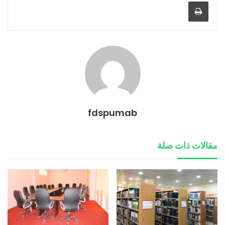
طباعة
fdspumab
مقالات ذات صلة