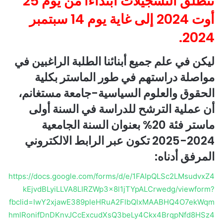
تنطلق التسجيلات ابتداءا من يوم 25
أوت 2024 إلى غاية يوم 14 سبتمبر
2024.
ليكن في علم جميع أبنائنا الطلبة الراغبين في
مواصلة دراستهم في طور الماستر بكلية
الحقوق والعلوم السياسية-جامعة مستغانم،
أن عملية الترشح للدراسة في السنة أولى
ماستر فئة 20% بعنوان السنة الجامعية
2024-2025 تكون عبر الرابط الالكتروني
المرفق أدناه:
https://docs.google.com/forms/d/e/1FAIpQLSc2LMsudvxZ4
kEjvdBLyiLLVA8LIRZWp3x8l1jTYpALCrwedg/viewform?
fbclid=IwY2xjawE389pleHRuA2FlbQIxMAABHQ4O7ekWqm
hmlRonifDnDKnvJCcExcudXsQ3beLy4Ckx4BrqpNfd8HSz4