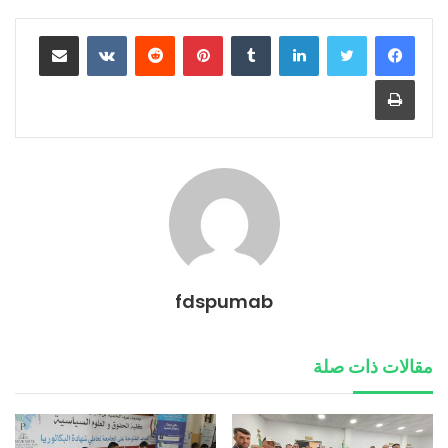
لينكدإن
بينتيريست
مشاركة عبر البريد
طباعة
fdspumab
مقالات ذات صلة