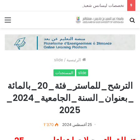
تخصصات ليسانس شعبة الحقوق و شعبة العلوم السياسية لموسم الجامعي 2027/2026
بحث
الق
عن
الرئيسية
/
slide
slide
المستجدات
الترشح_للماستر_فئة_20_بالمائة
_بعنوان_السنة_الجامعية_2024_
2025
25 أغسطس 2024
1٬370