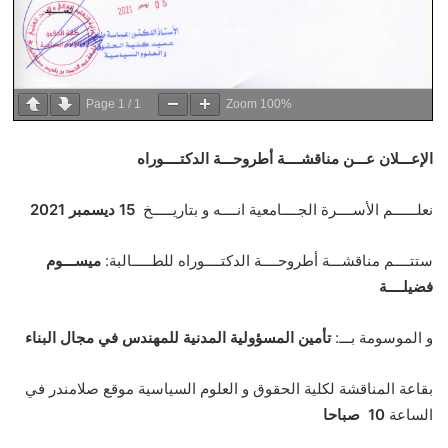
Page
1
/
1
Zoom
100%
الإعـــلان عـــن مناقشــــة أطروحـــة الدكتــــوراه
نعلــــــم الأســــرة الجــــامعية انــــه و بتاريـــــخ
15 ديسمبر 2021
ستتــــم مناقشـــة أطروحــــة الدكتــــوراه للطـــــالبة:
ميســـوم
فضيلــــة
و الموسومة بـــ:
تأمين المسؤولية المدنية للمهندس في مجال البناء
بقاعة المناقشة لكلية الحقوق و العلوم السياسية موقع صلامندر في
الساعة
10 صباحا