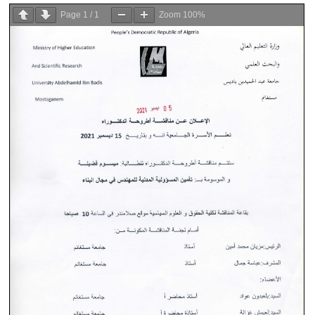
Page
1
/
1
Zoom
100%