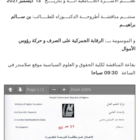
نعلــــــم الأســــرة الجــــامعية انــــه و بتاريـــــخ
13 ديسمبر 2021
ستتــــم مناقشـــة أطروحــــة الدكتــــوراه للطـــــالب:
بن ســـالم
براهيـــم
و الموسومة بـــ:
الرقابة الجمركية على الصرف و حركة رؤوس
الأموال
بقاعة المناقشة لكلية الحقوق و العلوم السياسية موقع صلامندر في
الساعة
09:30 صباحا
Page
1
/
1
Zoom
100%