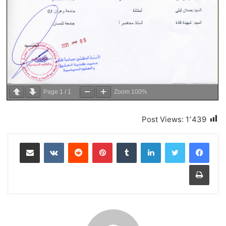
Page
1
/
1
Zoom
100%
Post Views:
1٬439
لينكدإن
بينتيريست
مشاركة عبر البريد
طباعة