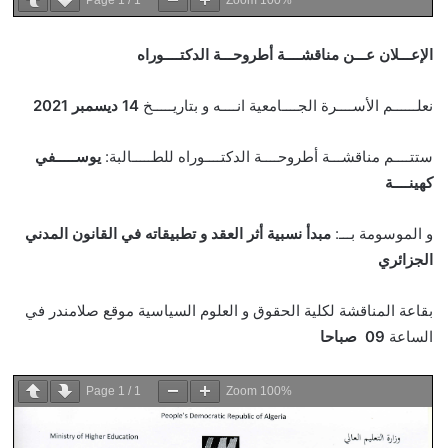
Page
1
/
1
Zoom
100%
الإعـــلان عـــن مناقشــــة أطروحـــة الدكتــــوراه
نعلــــــم الأســــرة الجــــامعية انــــه و بتاريـــــخ
14
ديسمبر 2021
ستتــــم مناقشـــة أطروحــــة الدكتــــوراه للطـــــالبة:
يوســـــفي
كهينــــة
و الموسومة بـــ:
مبدأ نسبية أثر العقد و تطبيقاته في القانون المدني
الجزائري
بقاعة المناقشة لكلية الحقوق و العلوم السياسية موقع صلامندر في
الساعة
09 صباحا
Page
1
/
1
Zoom
100%