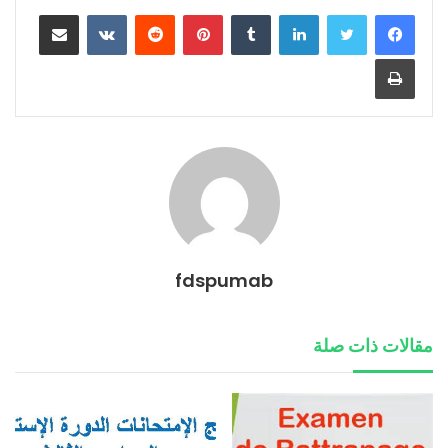
لينكدإن
بينتيريست
مشاركة عبر البريد
طباعة
fdspumab
مقالات ذات صلة