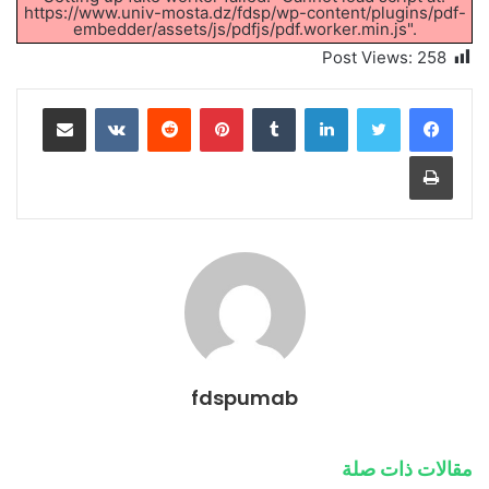
https://www.univ-mosta.dz/fdsp/wp-content/plugins/pdf-
embedder/assets/js/pdfjs/pdf.worker.min.js".
Post Views:
258
لينكدإن
بينتيريست
مشاركة عبر البريد
طباعة
fdspumab
مقالات ذات صلة