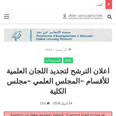
المداوالات الطلبة المدنين DETTE الدورة الإستدراكية – الطلبة السنة الأولى حقوق جذع مشترك السداسي الأول و الطلبة السنة الثانية حقوق جذع مشترك السداسي الثالث
بحث
الق
عن
الرئيسية
/
slide
slide
المستجدات
اعلان الترشح لتجديد اللجان العلمية
للأقسام -المجلس العلمي -مجلس
الكلية
24 أبريل 2026
233
Setting up fake worker failed: "Cannot load script at: