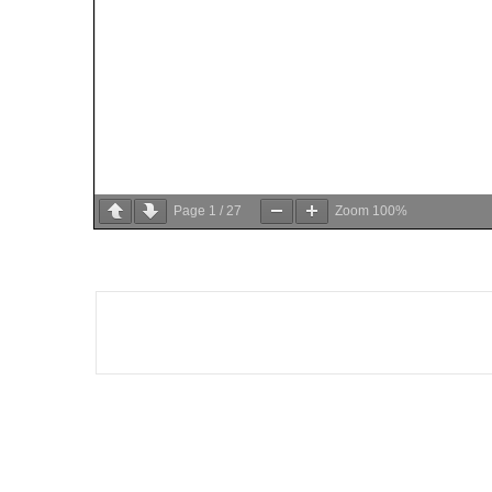
Page
1
/
27
Zoom
100%