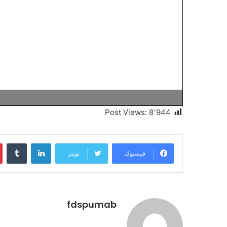
Post Views:
8٬944
لينكدإن
فيسبوك
تويتر
fdspumab