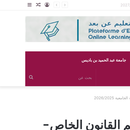
تسجيل
مقال
إضافة
الدخول
عشوائي
عمود
جانبي
جامعة عبد الحميد بن باديس
بحث
عن
2026/2025
 القانون الخاص-