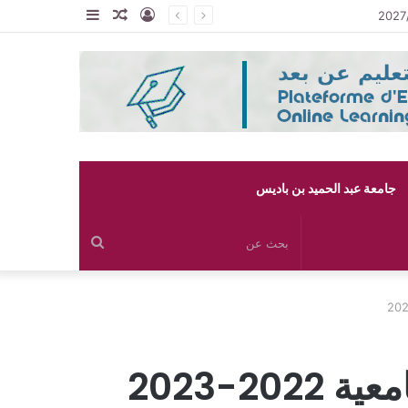
تسجيل
مقال
إضافة
الدخول
عشوائي
عمود
جانبي
جامعة عبد الحميد بن باديس
بحث
عن
2-2023