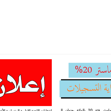
الترشح_للماستر_فئة_20_بالمائة_بعنوان_ال
انتخابات اللجنة الإدارية المتساوية الأع