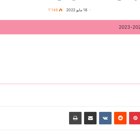
18 مايو 2022
1٬146
بينتيريست
مشاركة عبر البريد
طباعة