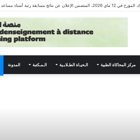
بقة رتبة أستاذ مساعد استشفائي جامعي لسنة 2026.
مركز المحاكاة الطبية
الـحيـاة الطـلابـية
الـمـكتبة
المدونة