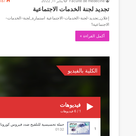
Faculté de médécine
يناير 11, 2022
187
تجديد لجنة الخدمات الاجتماعية
إعلان_تجديد-لجنة-الخدمات-الاجتماعية استمارة_لجنة-الخدمات-
الاجتماعية1
أكمل القراءة »
الكلية بالفيديو
فيديوهات
1
/
6
فيديوهات
حملة تحسيسية للتلقيح ضدد فيروس كورونا
1
01:32