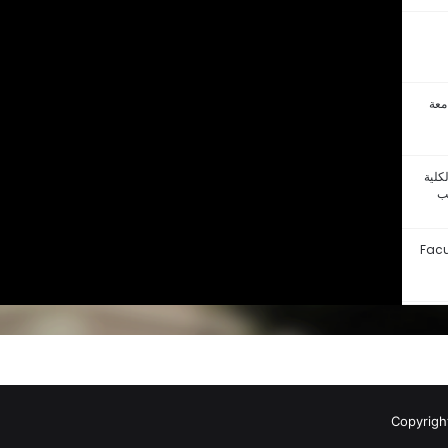
معة
كلية
طب
Facu
In