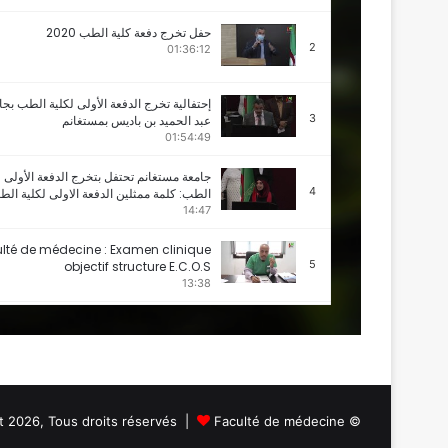
حفل تخرج دفعة كلية الطب 2020
2
01:36:12
إحتفالية تخرج الدفعة الأولى لكلية الطب بجا
3
عبد الحميد بن باديس بمستغانم
01:54:49
جامعة مستغانم تحتفل بتخرج الدفعة الأولى ل
4
الطب: كلمة ممثلين الدفعة الاولى لكلية ال
14:47
lté de médecine : Examen clinique
5
objectif structure E.C.O.S
13:38
auguration du centre de simulation
6
de l’UMAB le 12 mai 2016
52:47
Faculté de médecine
© Copyright 2026, Tous droits réservés |