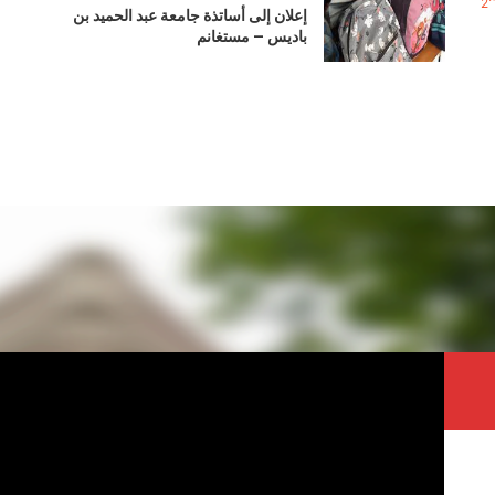
2٬
إعلان إلى أساتذة جامعة عبد الحميد بن
باديس – مستغانم