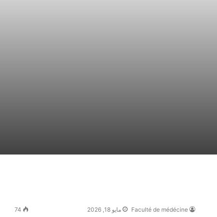
Faculté de médécine
مايو 18, 2026
74