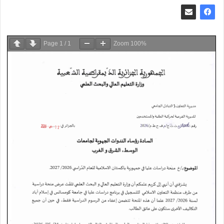
Page
1
/
1
Zoom
100%