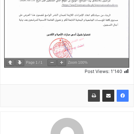
Page
1
/
1
Zoom
100%
Post Views:
1٬140
طباعة