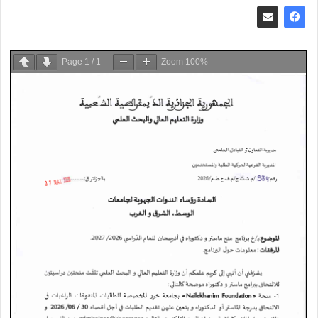
Page
1
/
1
Zoom
100%