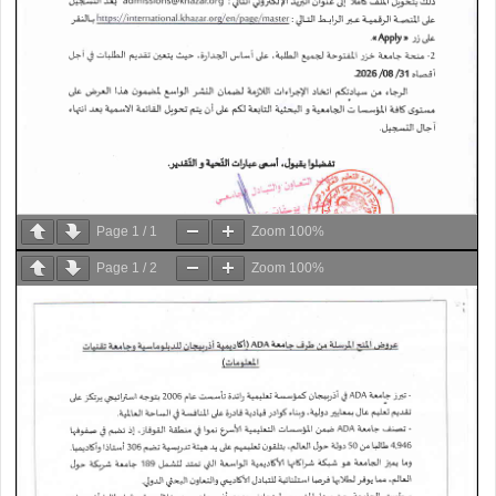
Page
1
/
1
Zoom
100%
Page
1
/
2
Zoom
100%