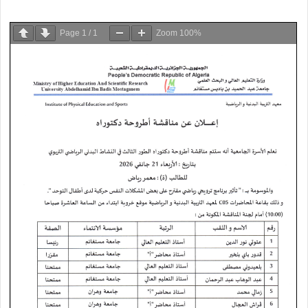
Page
1
/
1
Zoom
100%