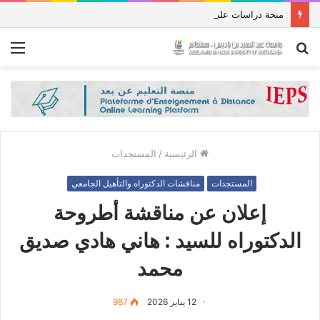
منحة دراسات عليا في جمهورية باكستان الإسلامية للعام الدراسي 2027/2026
بحث
الق
عن
الرئيسية
/
المستجدات
المستجدات
مناقشات الدكتوراه والتأهيل الجامعي
إعلان عن مناقشة أطروحة
الدكتوراه للسيد : هاني هادي صديق
محمد
12 يناير 2026
987