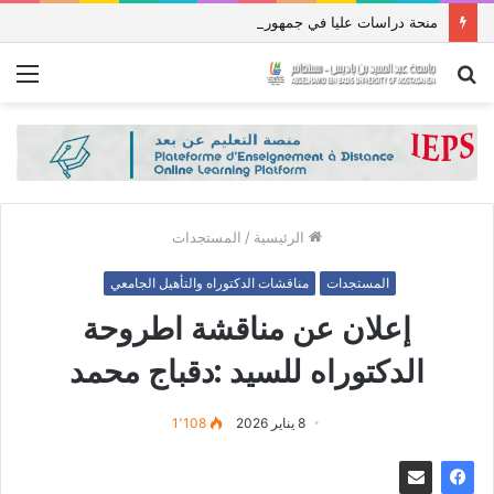
منحة دراسات عليا في جمهورية باكستان الإسلامية للعام الدراسي 2027/2026
بحث
الق
عن
الرئيسية
/
المستجدات
المستجدات
مناقشات الدكتوراه والتأهيل الجامعي
إعلان عن مناقشة اطروحة
الدكتوراه للسيد :دقباج محمد
8 يناير 2026
1٬108