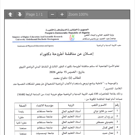
Page
1
/
1
Zoom
100%