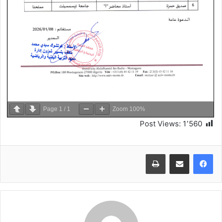
Page
1
/
1
Zoom
100%
Post Views:
1٬560
طباعة