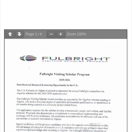
Page
1
/
4
Zoom
100%