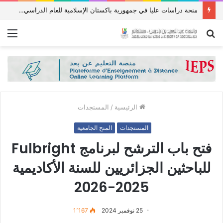
منحة دراسات عليا في جمهورية باكستان الإسلامية للعام الدراسي 2027/2026
بحث
الق
عن
الرئيسية
/
المستجدات
المستجدات
المنح الجامعية
فتح باب الترشح لبرنامج Fulbright
للباحثين الجزائريين للسنة الأكاديمية
2025-2026
25 نوفمبر 2024
1٬167