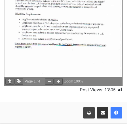
Page
1
/
4
Zoom
100%
Post Views:
1٬805
طباعة