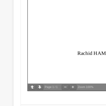
Page
1
/
1
Zoom
100%