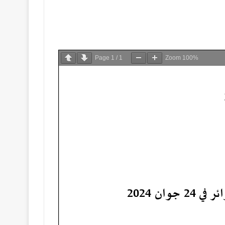
Page
1
/
1
Zoom
100%