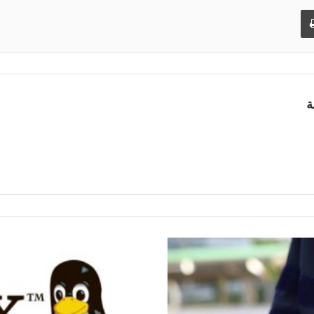
طباعة
ة