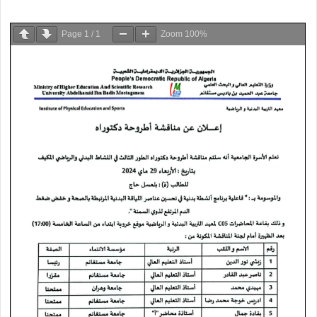
Page
1
/
1
Zoom
100%