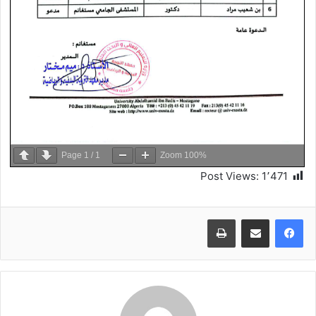
Page
1
/
1
Zoom
100%
Post Views:
1٬471
طباعة