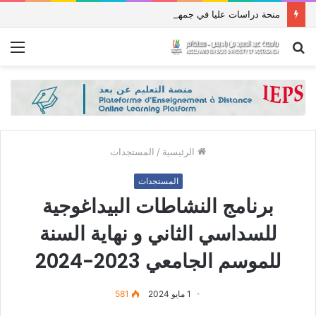
منحة دراسات عليا في جمهورية باكستان الإسلامية للعام الدراسي 2027/2026
بحث
الق
عن
الرئيسية
/
المستجدات
المستجدات
برنامج النشاطات البيداغوجية
للسداسي الثاني و نهاية السنة
للموسم الجامعي 2023-2024‎
1 مايو 2024
581