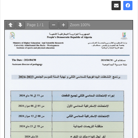
Page
1
/
1
Zoom
100%