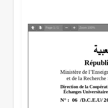
Page
1
/
1
Zoom
100%