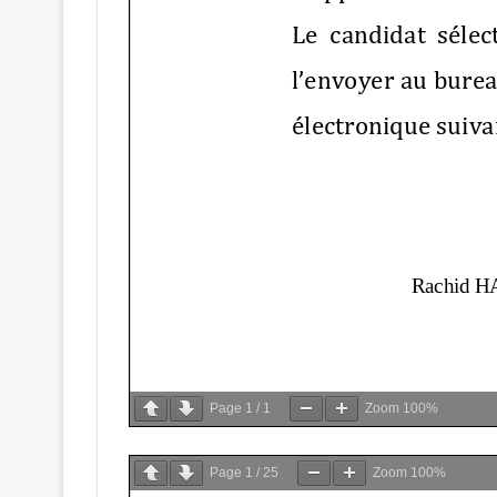
Page
1
/
1
Zoom
100%
Page
1
/
25
Zoom
100%