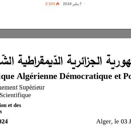
7 يناير 2024
2٬205