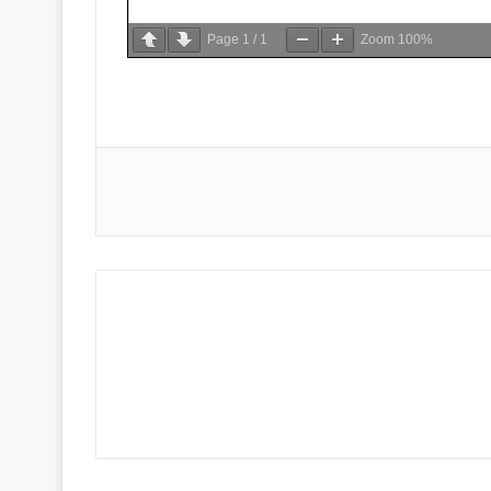
Page
1
/
1
Zoom
100%