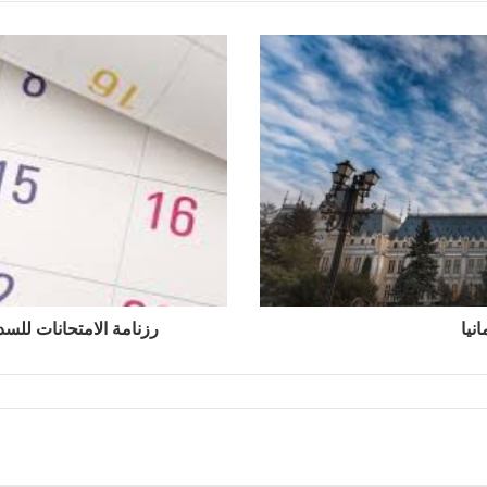
نيا
رزنامة الامتحانات للسداسي 