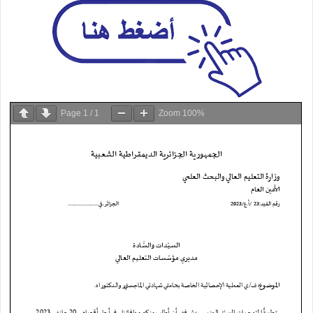
Page
1
/
1
Zoom
100%