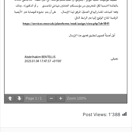
Page
1
/
1
Zoom
100%
Post Views:
1٬388