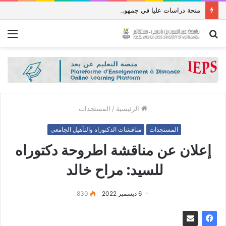
منحة دراسات عليا في جمهورية باكستان الإسلامية للعام الدراسي 2027/2026
بحث
الق
عن
الرئيسية
/
المستجدات
المستجدات
مناقشات الدكتوراه والتأهيل الجامعي
إعلان عن مناقشة اطروحة دكتوراه
للسيد: مراح خالد
6 ديسمبر 2022
830