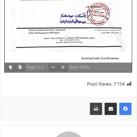
Page
1
/
1
Zoom
100%
Post Views:
1٬114
طباعة