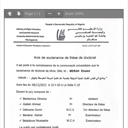
Page
1
/
1
Zoom
100%