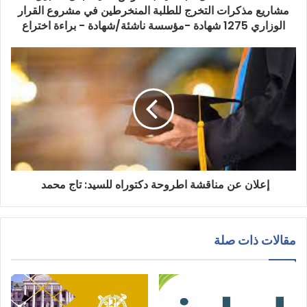
مشاريع مذكرات التخرج للطلبة المنخرطين في مشروع القرار
الوزاري 1275 شهادة -مؤسسة ناشئة/شهادة - براءة اختراع
إعلان عن مناقشة اطروحة دكتوراه للسيد: تاج محمد
مقالات ذات صلة