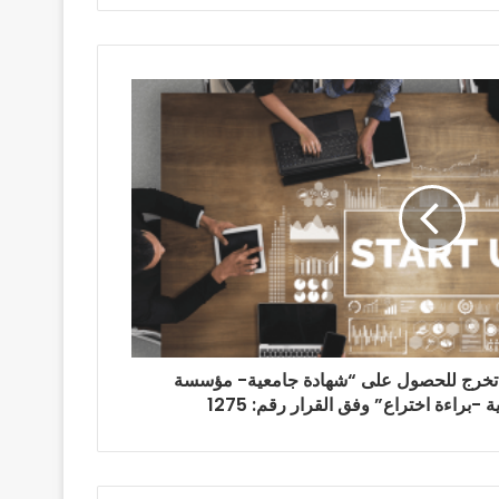
 تخرج للحصول على “شهادة جامعية- مؤسسة
-براءة اختراع” وفق القرار رقم: 1275