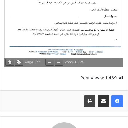
Page
1
/
4
Zoom
100%
Post Views:
1٬469
طباعة