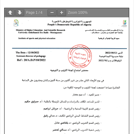
Page
1
/
4
Zoom
100%