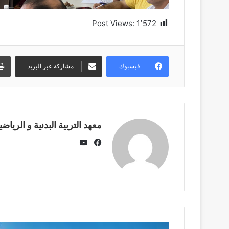
Post Views:
1٬572
فيسبوك
مشاركة عبر البريد
معهد التربية البدنية و الرياضي
يوتيوب
فيسبوك