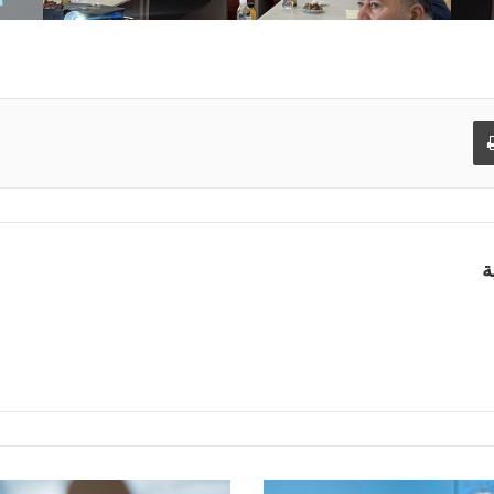
طباعة
ة