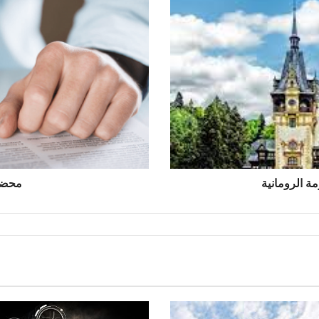
مة الرومانية
محضر