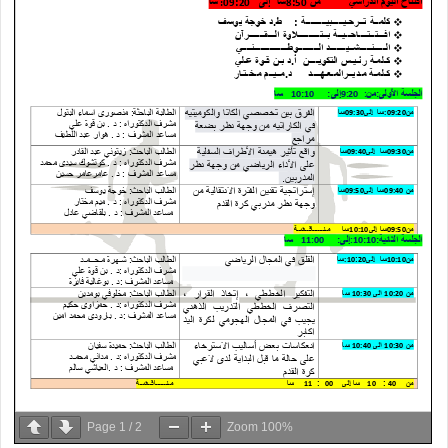
Page
1
/
2
Zoom
100%