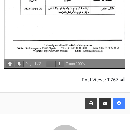
Page
1
/
2
Zoom
100%
Post Views:
1٬767
طباعة