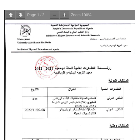
Page
1
/
2
Zoom
100%