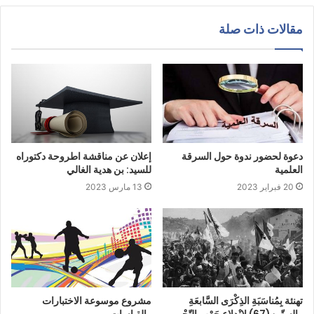
مقالات ذات صلة
دعوة لحضور ندوة حول السرقة
إعلان عن مناقشة اطروحة دكتوراه
العلمية
للسيد: بن هدية الغالي
20 فبراير 2023
13 مارس 2023
تهنئة بِمُناسَبَةِ الذِكْرَى السَّابعَةِ
مشروع موسوعة الاختبارات
والسِتّين(67) لانْدلاعِ حَرْبِ التّحْرير
والقياسات