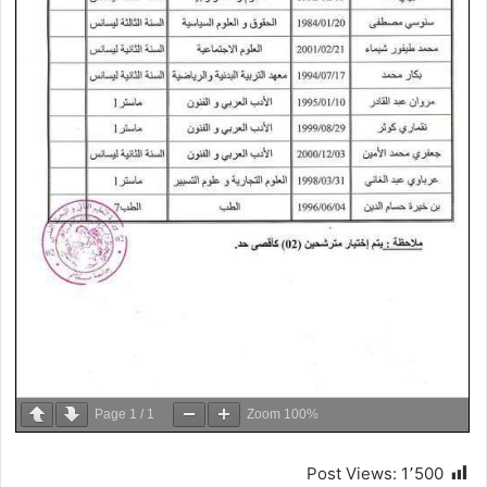
Page
1
/
1
Zoom
100%
Post Views:
1٬500