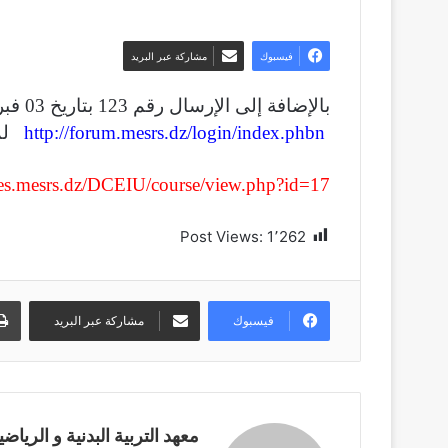
فيسبوك
مشاركة عبر البريد
بالإضافة إلى الإرسال
رقم 123 بتاريخ 03 فبراير 2021 ، المتعلق بإطلاق دعوة
http://forum.mesrs.dz/login/index.phbn
لم 
ices.mesrs.dz/DCEIU/course/view.php?id=17
Post Views:
1٬262
فيسبوك
مشاركة عبر البريد
معهد التربية البدنية و الرياضي