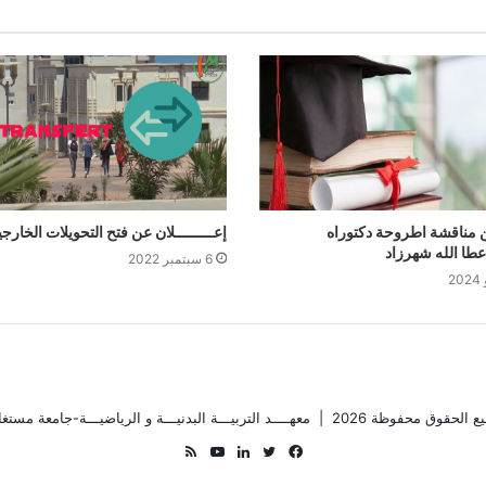
 مناقشة اطروحة دكتوراه
إعـــــــــلان عن فتح التحويلات الخارجي
عطا الله شهرزاد
6 سبتمبر 2022
ع الحقوق محفوظة 2026 |
معهــــد التربيـــة البدنيـــة و الرياضيـــة-جامعة مستغا
فيسبوك
تويتر
لينكدإن
يوتيوب
ملخص
الموقع