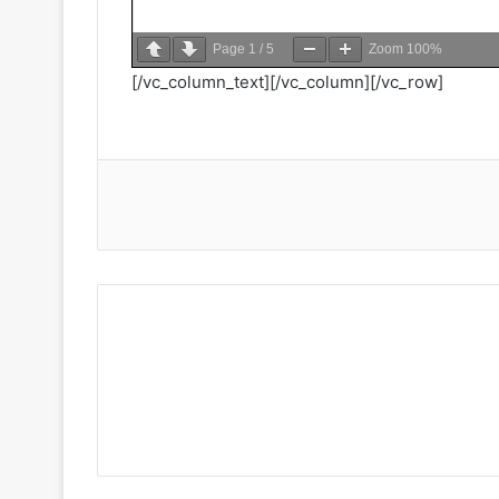
Page
1
/
5
Zoom
100%
[/vc_column_text][/vc_column][/vc_row]