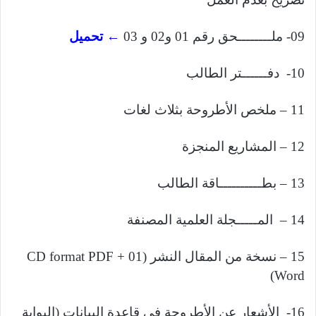
09- ملــــــــحق رقم 01 و02 و 03
← تحميل
10- دفــــــتر الطالب
11 – ملخص الأطروحة بثلاث لغات
12 – المشاريع المنجزة
13 – بطــــــــــاقة الطالب
14 – المـــــجلة العلمية المصنفة
15 – نسخة من المقال النشر (01 CD format PDF +
Word)
16- الأشعار عن الأطروحة في قاعدة البيانات (البوابة