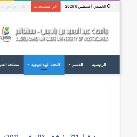
منحة دراسات عليا ف
الخميس, أغسطس 6 2026
أخر المستجدات
الرئيسية
القسم
اللجنة البيداغوجية
مصلحة التد
قرار 711 مؤرخ في 03 نوفمبر 2011م
ي