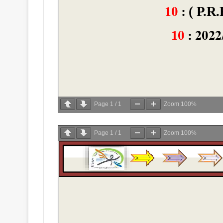
Page
1
/
1
Zoom
100%
Page
1
/
1
Zoom
100%