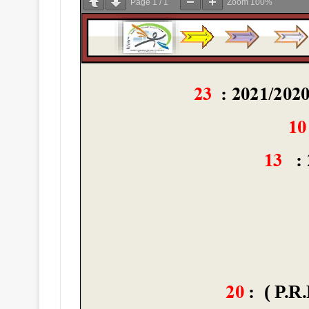
Page
1
/
1
Zoom
100%