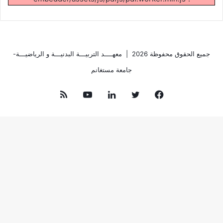
جميع الحقوق محفوظة 2026 |
معهــــد التربيـــة البدنيـــة و الرياضيـــة-
جامعة مستغانم
فيسبوك
تويتر
لينكدإن
يوتيوب
ملخص
الموقع
RSS