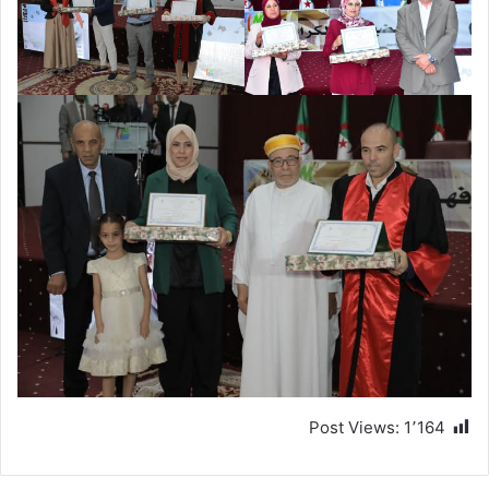
Post Views:
1٬164