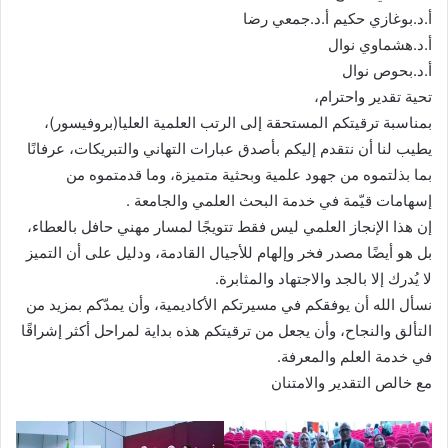
أ.د.بوغازي حكيم أ.د.جمعي رضا
أ.د.هشماوي نوال
أ.د.بحوص نوال
تحية تقدير واحترام،
بمناسبة ترقيتكم المستحقة إلى الرتب العلمية العليا(بروفيسور)،
يطيب لنا أن نتقدم إليكم بأصدق عبارات التهاني والتبريكات، عرفانًا
بما بذلتموه من جهود علمية وبحثية متميزة، وما قدمتموه من
إسهامات قيّمة في خدمة البحث العلمي والجامعة .
إن هذا الإنجاز العلمي ليس فقط تتويجًا لمسار مهني حافل بالعطاء،
بل هو أيضًا مصدر فخر وإلهام للأجيال القادمة، ودليل على أن التميز
لا يُدرك إلا بالجد والاجتهاد والمثابرة.
نسأل الله أن يوفقكم في مسيرتكم الأكاديمية، وأن يمدّكم بمزيد من
التألق والنجاح، وأن يجعل من ترقيتكم هذه بداية لمراحل أكثر إشراقًا
في خدمة العلم والمعرفة.
مع خالص التقدير والامتنان