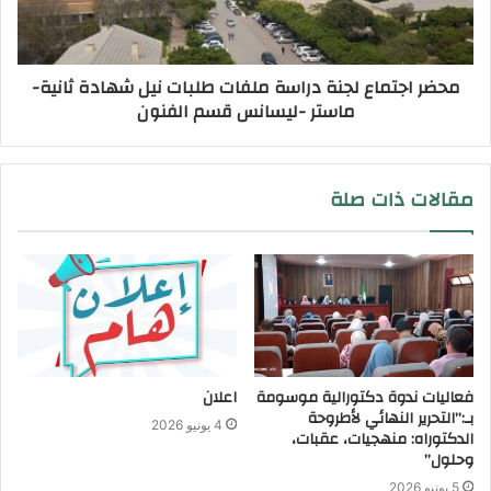
محضر اجتماع لجنة دراسة ملفات طلبات نيل شهادة ثانية-
ماستر -ليسانس قسم الفنون
مقالات ذات صلة
فعاليات ندوة دكتورالية موسومة
اعلان
بـ:”التحرير النهائي لأطروحة
4 يونيو 2026
الدكتوراه: منهجيات، عقبات،
وحلول”
5 يونيو 2026