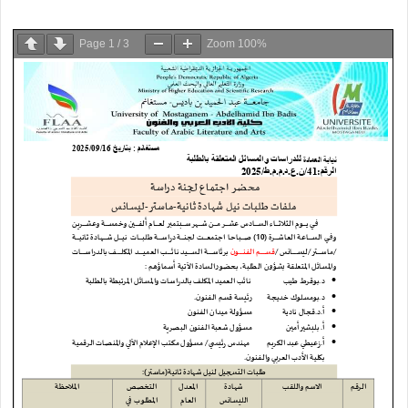
Page
1
/
3
Zoom
100%