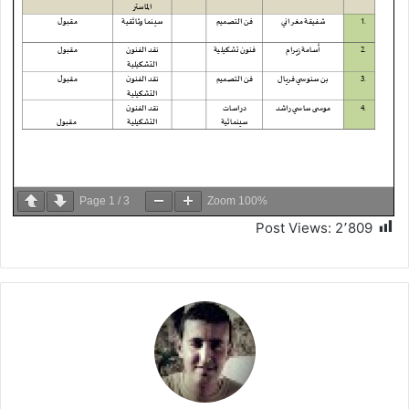
Page
1
/
3
Zoom
100%
Post Views:
2٬809