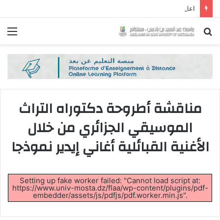
اعلان
بحث
الق
عن
مناقشة أطروحة دكتوراه التراث
الموسيقي الجزائري من خلال
الأغنية القبائلية أغاني إيدير نموذجا
Setting up fake worker failed: "Cannot load script at:
https://www.univ-mosta.dz/flaa/wp-content/plugins/pdf-
embedder/assets/js/pdfjs/pdf.worker.min.js".