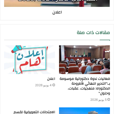
اعلان
مقالات ذات صلة
فعاليات ندوة دكتورالية موسومة
اعلان
بـ:”التحرير النهائي لأطروحة
4 يونيو 2026
الدكتوراه: منهجيات، عقبات،
وحلول”
5 يونيو 2026
الامتحانات التعويضية لقسم