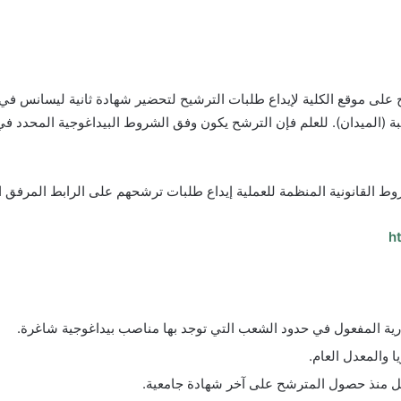
شح على موقع الكلية لإيداع طلبات الترشيح لتحضير شهادة ثانية ليسانس 
لشعبة (الميدان). للعلم فإن الترشح يكون وفق الشروط البيداغوجية المحدد
 المنظمة للعملية إيداع طلبات ترشحهم على الرابط المرفق ابتداء من: 24 أوت إلى 06 سب
h
ارية المفعول في حدود الشعب التي توجد بها مناصب بيداغوجية شاغرة.
 والمعدل العام.
 منذ حصول المترشح على آخر شهادة جامعية.