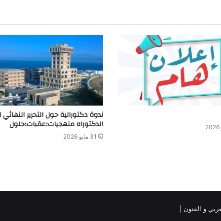
ندوة دكتورالية حول التحرير النهائي ل
الدكتوراه منهجيات؛عقبات؛حلول
31 مايو 2026
لعربي و الفنون
|