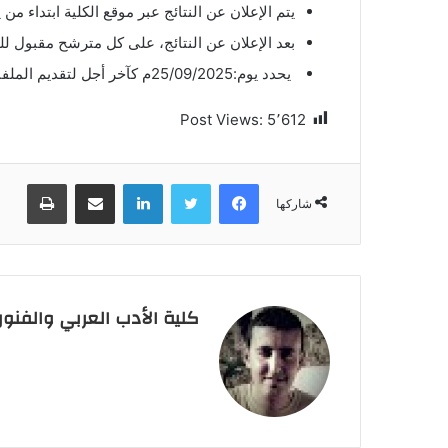
يتم الإعلان عن النتائج عبر موقع الكلية ابتداء من يوم:/09/2025
بعد الإعلان عن النتائج، على كل مترشح مقبول ل
يحدد يوم:25/09/2025م كآخر أجل لتقديم الملفات الأصلية والتسجيل.
Post Views:
5٬612
فيسبوك
تويتر
لينكدإن
مشاركة عبر البريد
طباعة
شاركها
كلية الأدب العربي والفنو