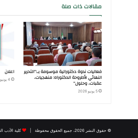
مقالات ذات صلة
فعاليات ندوة دكتورالية موسومة بـ:”التحرير
اعلان
النهائي لأطروحة الدكتوراه: منهجيات،
4 يونيو 2026
عقبات، وحلول”
5 يونيو 2026
© حقوق النشر 2026، جميع الحقوق محفوظة |
كلية الأدب ا