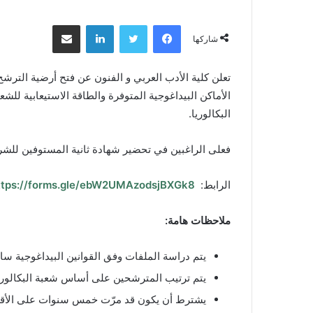
فيسبوك
تويتر
لينكدإن
مشاركة عبر البريد
شاركها
تعلن كلية الأدب العربي و الفنون عن فتح أرضية التر
الأماكن البيداغوجية المتوفرة والطاقة الاستيعابية ل
البكالوريا.
فعلى الراغبين في تحضير شهادة ثانية المستوفين للشروط القانونية
الرابط:
ttps://forms.gle/ebW2UMAzodsjBXGk8
ملاحظات هامة:
يتم دراسة الملفات وفق القوانين البيداغوجية س
يتم ترتيب المترشحين على أساس شعبة البكالوريا
يشترط أن يكون قد مرّت خمس سنوات على الأقل