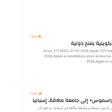
1٬657
كوينية بمنح دولية
Envoi_177-DCEU_27-01-2026_Appel-TDT-Inde Envoi_107-DCE-
2026_Appel-a-candidature-pour-la-bourse
2026_Appel-a-c
1٬444
يراسموس+ إلى جامعة مالاقة، إسبانيا
ن جامعة عبد الحميد بن باديس مستغانم وجامعة مالاقة في إسبانيا، تم فتح باب