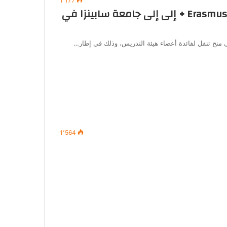
1٬177
دعوة لتقديم طلبات الحصول على منح Erasmus + إلى إلى جامعة سابينزا في
 منح تنقل لفائدة أعضاء هيئة التدريس، وذلك في إطار…
1٬564