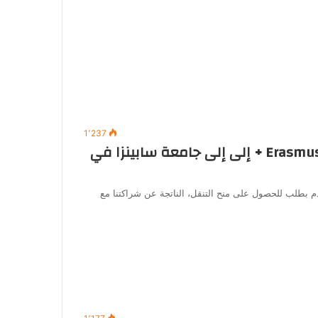
1٬237
دعوة لتقديم طلبات الحصول على منح Erasmus + إلى إلى جامعة سابينزا في
م بطلب للحصول على منح التنقل، الناتجة عن شراكتنا مع