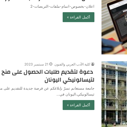
اعلان-بخصوص-اتمام-ملفات-التربصات-2
أكمل القراءة »
كلية الأدب العربي والفنون
21 سبتمبر 2023
لتيسالونيكي اليونان
جامعة مستغانم تسرّ بإبلاغكم عن فرصة جديدة للتقديم على من
ثيسالونيكي،اليونان في…
أكمل القراءة »