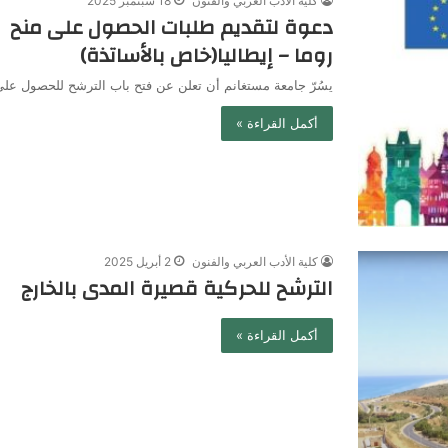
كلية الأدب العربي والفنون
18 سبتمبر 2025
روما – إيطاليا(خاص بالأساتذة)
يسُرّ جامعة مستغانم أن تعلن عن فتح باب الترشح للحصول على
أكمل القراءة »
كلية الأدب العربي والفنون
2 أبريل 2025
الترشح للحركية قصيرة المدى بالخارج
أكمل القراءة »