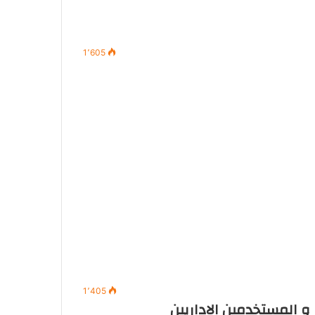
1٬605
1٬405
و المستخدمين الاداريين